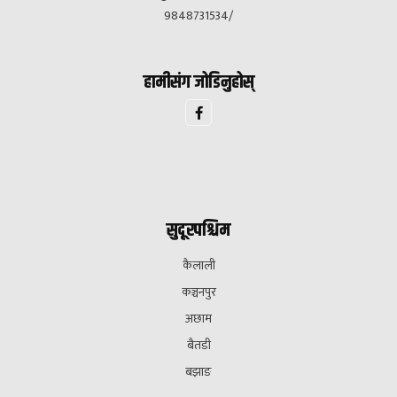
9848731534/
हामीसंग जोडिनुहोस्
सुदूरपश्चिम
कैलाली
कञ्चनपुर
अछाम
बैतडी
बझाङ