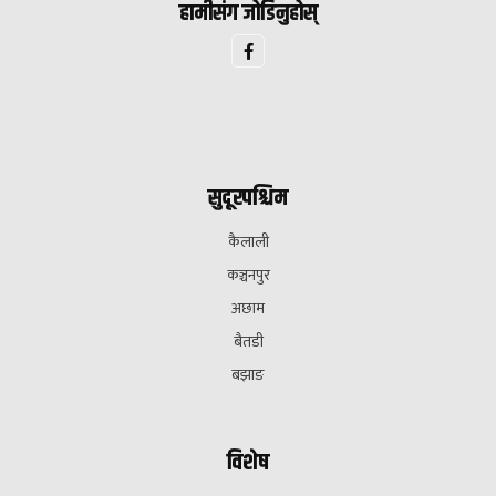
हामीसंग जोडिनुहोस्
सुदूरपश्चिम
कैलाली
कञ्चनपुर
अछाम
बैतडी
बझाङ
विशेष