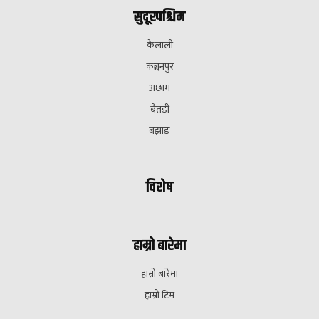
सुदूरपश्चिम
कैलाली
कञ्चनपुर
अछाम
बैतडी
बझाङ
विशेष
हाम्रो बारेमा
हाम्रो बारेमा
हाम्रो टिम