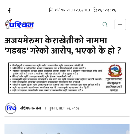
अजयमेरुमा केराखेतीको नाममा
'गडबड' गरेकाे आरोप, भएको के हो ?
पश्चिमएक्सप्रेस
बुधबार, साउन २२, २०८२