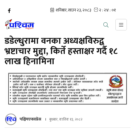
डडेल्धुरामा वनका अध्यक्षविरुद्व
भ्रष्टाचार मुद्दा, किर्ते हस्ताक्षर गर्दै १८
लाख हिनामिना
पश्चिमएक्सप्रेस
बुधबार, कात्तिक १३, २०८२